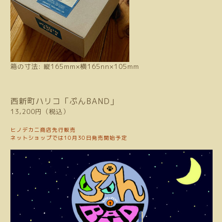
箱の寸法: 縦165mm×横165nn×105mm
西新町ハリコ「ぷんBAND」
13,200円（税込）
ヒノデカニ商店先行販売
ネットショップでは10月30日発売開始予定