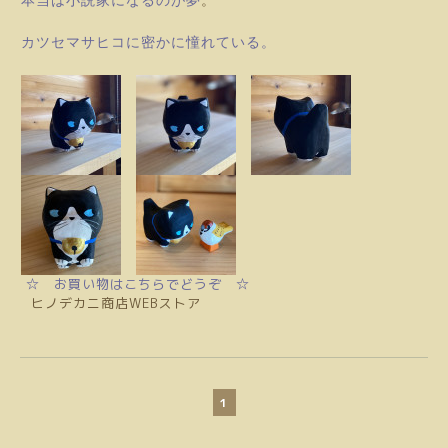
本当は小説家になるのが夢
。
カツセマサヒコに
密かに憧れている。
☆ お買い物はこちらでどうぞ ☆
ヒノデカニ商店WEBストア
1